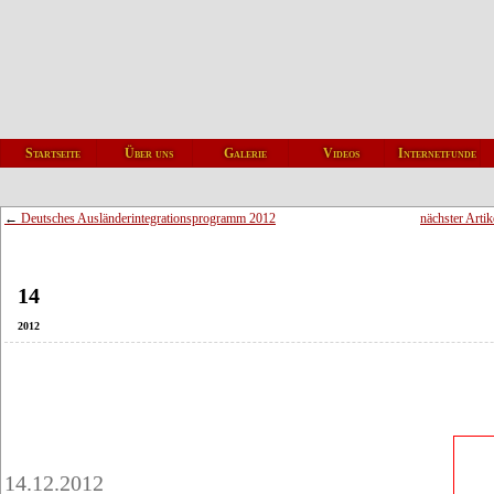
Startseite
Über uns
Galerie
Videos
Internetfunde
←
Deutsches Ausländerintegrationsprogramm 2012
nächster Arti
Dez
14
2012
14.12.2012