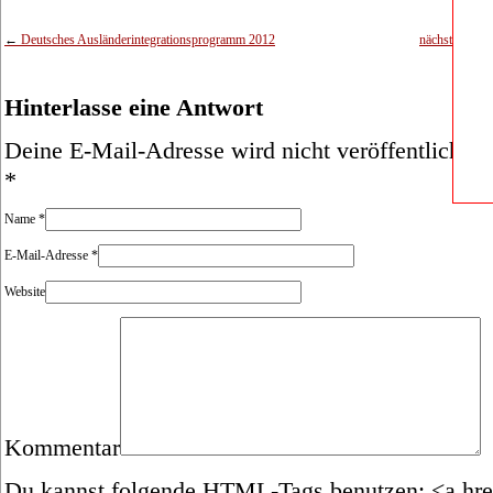
←
Deutsches Ausländerintegrationsprogramm 2012
nächster Arti
Hinterlasse eine Antwort
Deine E-Mail-Adresse wird nicht veröffentlicht. E
*
Name
*
E-Mail-Adresse
*
Website
Kommentar
Du kannst folgende
HTML
-Tags benutzen:
<a hre